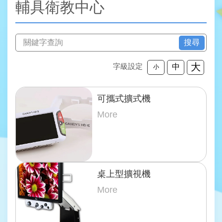
輔具衛教中心
搜尋
大
字級設定
中
小
可攜式擴式機
More
桌上型擴視機
More