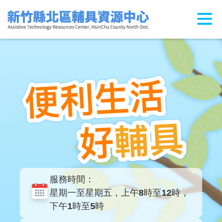
跳
到
主
要
內
容
區
塊
服務時間：
星期一至星期五，上午8時至12時，
下午1時至5時